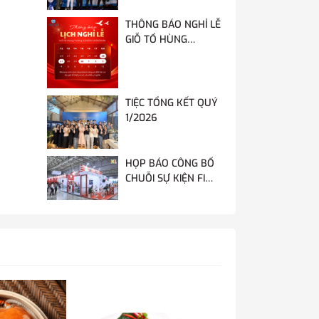
TRÌNH “MẠNH MẼ,
THÔNG BÁO NGHỈ LỄ
BỨT PHÁ”
GIỖ TỔ HÙNG
VƯƠNG & LỄ 30/4-
1/5
TIỆC TỔNG KẾT QUÝ
1/2026
HỌP BÁO CÔNG BỐ
CHUỖI SỰ KIỆN FI
VIỆT NAM 2024