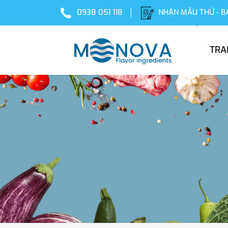
0938 051 118
NHẬN MẪU THỬ - B
TRA