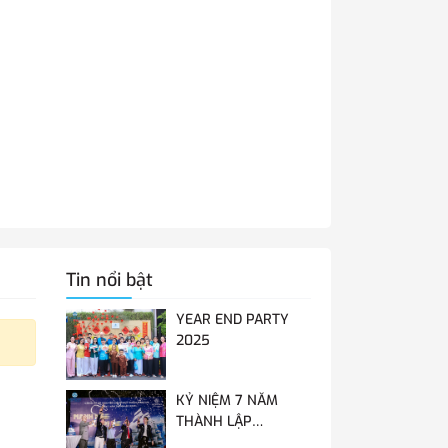
Tin nổi bật
YEAR END PARTY
2025
KỶ NIỆM 7 NĂM
THÀNH LẬP
MONOVA - HÀNH