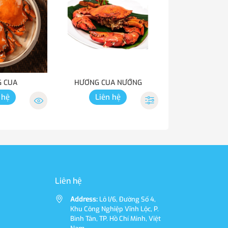
 CUA
HƯƠNG CUA NƯỚNG
 hệ
Liên hệ
Liên hệ
Address:
Lô I/6, Đường Số 4,
Khu Công Nghiệp Vĩnh Lộc, P.
Bình Tân, TP. Hồ Chí Minh, Việt