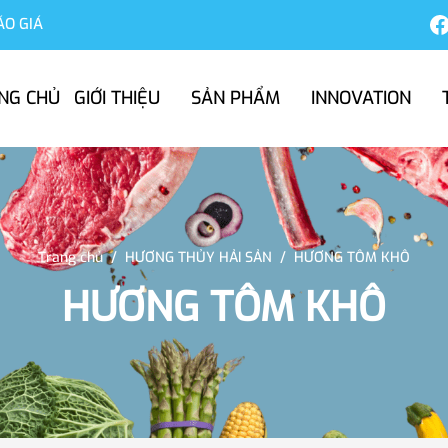
ÁO GIÁ
NG CHỦ
GIỚI THIỆU
SẢN PHẨM
INNOVATION
Trang chủ
/
HƯƠNG THỦY HẢI SẢN
/
HƯƠNG TÔM KHÔ
HƯƠNG TÔM KHÔ