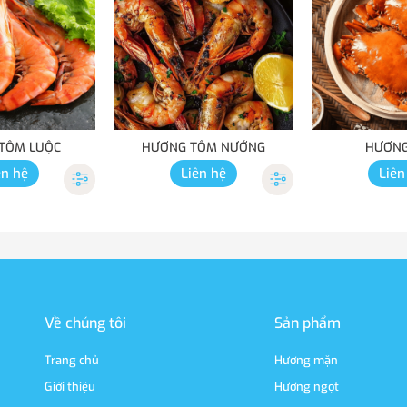
TÔM LUỘC
HƯƠNG TÔM NƯỚNG
HƯƠNG
ên hệ
Liên hệ
Liên
Về chúng tôi
Sản phẩm
Trang chủ
Hương mặn
Giới thiệu
Hương ngọt