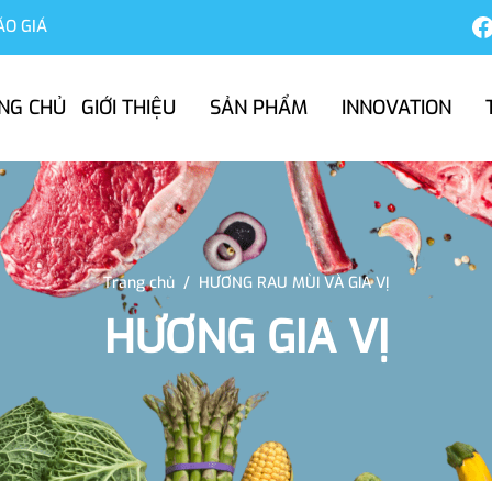
ÁO GIÁ
NG CHỦ
GIỚI THIỆU
SẢN PHẨM
INNOVATION
Trang chủ
/
HƯƠNG RAU MÙI VÀ GIA VỊ
HƯƠNG GIA VỊ