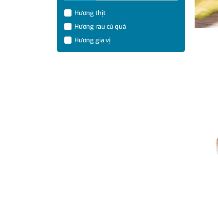
Hương thịt
Hương rau củ quả
Hương gia vị