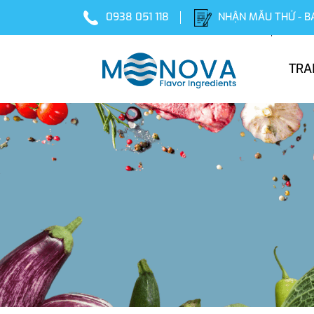
0938 051 118
NHẬN MẪU THỬ - B
TRA