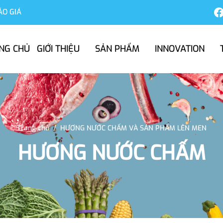
ÁO GIÁ
NG CHỦ
GIỚI THIỆU
SẢN PHẨM
INNOVATION
Trang chủ
/
HƯƠNG NƯỚC CHẤM VÀ SẢN PHẨM LÊN MEN
HƯƠNG NƯỚC CHẤM