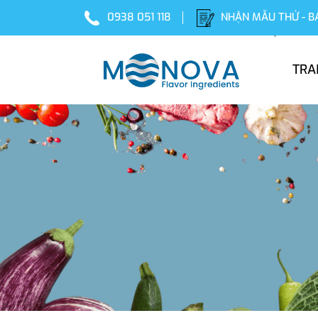
0938 051 118
NHẬN MẪU THỬ - B
TRA