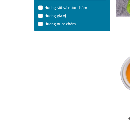
Hương sốt và nước chấm
Hương gia vị
Hương nước chấm
H