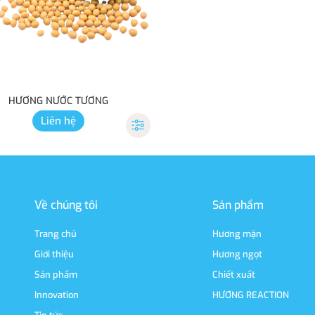
HƯƠNG NƯỚC TƯƠNG
Liên hệ
Về chúng tôi
Sản phẩm
Trang chủ
Hương mặn
Giới thiệu
Hương ngọt
Sản phẩm
Chiết xuất
Innovation
HƯƠNG REACTION