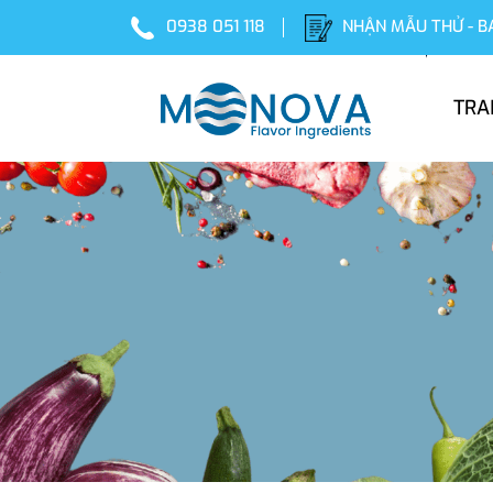
0938 051 118
NHẬN MẪU THỬ - B
TRA