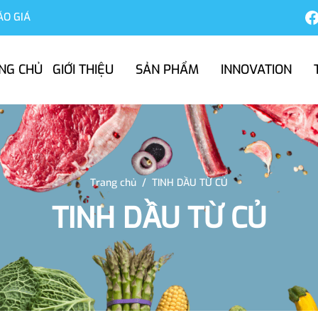
ÁO GIÁ
NG CHỦ
GIỚI THIỆU
SẢN PHẨM
INNOVATION
Trang chủ
/
TINH DẦU TỪ CỦ
TINH DẦU TỪ CỦ