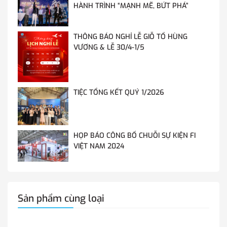
HÀNH TRÌNH “MẠNH MẼ, BỨT PHÁ”
THÔNG BÁO NGHỈ LỄ GIỖ TỔ HÙNG
VƯƠNG & LỄ 30/4-1/5
TIỆC TỔNG KẾT QUÝ 1/2026
HỌP BÁO CÔNG BỐ CHUỖI SỰ KIỆN FI
VIỆT NAM 2024
Sản phẩm cùng loại